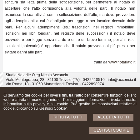
scrittura sia letta prima della sottoscrizione, per permettere al notaio di
accertare che l'atto corrisponda alla volontà delle parti. Il notaio non
esaurisce la sua attività con la sottoscrizione dell'atto; ma deve provvedere
agli adempimenti a cui è obbligato per legge o per incarico ricevuto dalle
parti. Per alcuni adempimenti (es.: trascrizioni nei registri immobiliari,
iscrizioni nei libri fondiari, nel registro delle successioni) il notaio deve
provvedere per legge senza ritardo o entro un breve termine; per altri (es.:
iscrizioni ipotecarie) è opportuno che il notaio provveda al più presto per
evitare danni alle parti.
tratto da
www.notariato.it
Studio Notarile Oleg Nicola Acconcia
Viale Montegrappa, 28 - 31100 Treviso (TV) - 0422410510 - info@acconcia.it
Via Roma, 18 - 31050 Monastier di Treviso - 0422898974
© 2026 Copyright NOTAIO Oleg Nicola Acconcia. Tutti i diritti riservati | P.IVA
04961760263 |
Sitemap
-
Privacy
-
Cookie Policy
-
Gestisci Cookie
-
Credits
Ci serviamo dei cookie per diversi fini, tra l'altro per consentire funzioni del sito
web e attività di marketing mirate. Per maggiori informazioni, riveda la nostra
informativa sulla privacy e sui cookie
. Può gestire le impostazioni relative ai
cookie, cliccando su 'Gestisci Cookie'.
RIFIUTA TUTTI
ACCETTA TUTTI
GESTISCI COOKIE